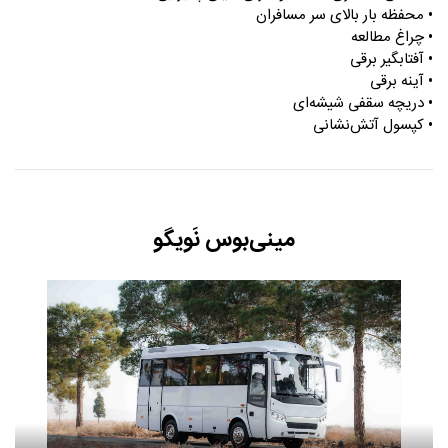
• محفظه بار بالای سر مسافران
• چراغ مطالعه
• آفتابگیر برقی
• آينه برقی
• دریچه سقفی شیشه‌ای
• کپسول آتش‌نشانی
مینی‌بوس نَویگو