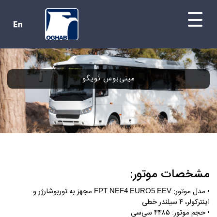
مینی‌بوس نَویگو
مشخصات موتور:
• مدل موتور:
مجهز به توربوشارژر و
FPT NEF4 EURO5 EEV
اینترکولر، ۴ سیلندر خطی
• حجم موتور: ۴۴۸۵ سی‌سی